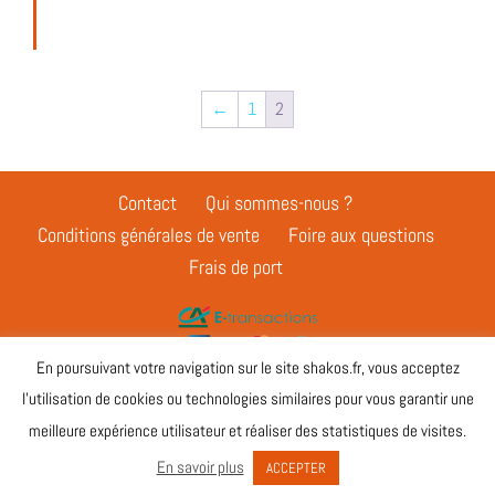
←
1
2
Contact
Qui sommes-nous ?
Conditions générales de vente
Foire aux questions
Frais de port
En poursuivant votre navigation sur le site shakos.fr, vous acceptez
Suivez nous sur
l’utilisation de cookies ou technologies similaires pour vous garantir une
meilleure expérience utilisateur et réaliser des statistiques de visites.
Copyright © shakos.fr 2020 - all rights reserved -
Legals
En savoir plus
ACCEPTER