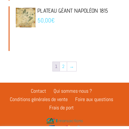
PLATEAU GÉANT NAPOLÉON 1815
50,00
€
1
2
→
Contact
Qui sommes-nous ?
Conditions générales de vente
Foire aux questions
Frais de port