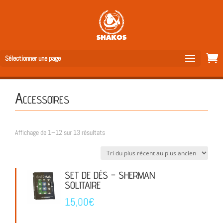
Sélectionner une page
Accessoires
Trié
Affichage de 1–12 sur 13 résultats
du
plus
récent
SET DE DÉS – SHERMAN
SOLITAIRE
au
plus
15,00
€
ancien