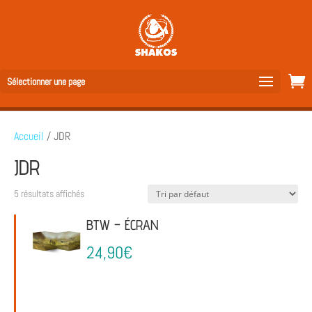
Sélectionner une page
Accueil
/ JDR
JDR
5 résultats affichés
BTW – ÉCRAN
24,90
€