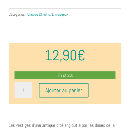
Catégories :
Choose Cthulhu
,
Livres-jeux
12,90
€
En stock
quantité
Ajouter au panier
de
Choose
Cthulhu
4
-
Les vestiges d’une antique cité engloutie par les dunes de la