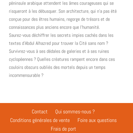
La
péninsule arabique attendent les âmes courageuses qui se
Cité
risqueront à les débusquer. Son architecture, qui n’a pas été
sans
conçue pour des êtres humains, regorge de trésors et de
nom
connaissances plus anciens encore que l'humanité.
Saurez-vous déchiffrer les secrets impies cachés dans les
textes d'Abdul Alhazred pour trouver la Cité sans nom ?
Survivrez-vous à ses dédales de galeries et à ses ruines
cyclopéennes ? Quelles créatures rampent encore dans ces
couloirs obscurs oubliés des mortels depuis un temps
incommensurable ?
Contact
Qui sommes-nous ?
Conditions générales de vente
Foire aux questions
Frais de port