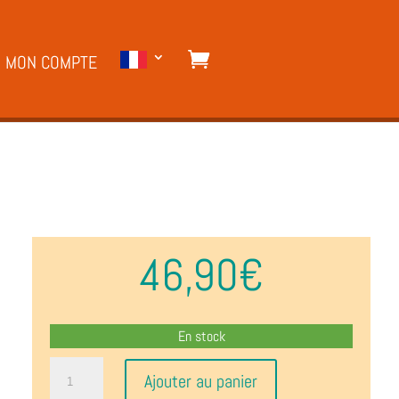
MON COMPTE
46,90
€
En stock
quantité
Ajouter au panier
de